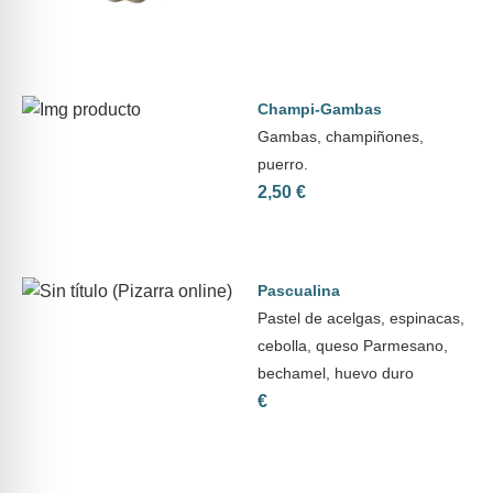
Champi-Gambas
Gambas, champiñones,
puerro.
2,50 €
Pascualina
Pastel de acelgas, espinacas,
cebolla, queso Parmesano,
bechamel, huevo duro
€